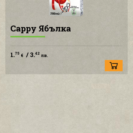
КОНТАКТ С НАС
Cappy Ябълка
1.
/ 3.
75
42
€
лв.