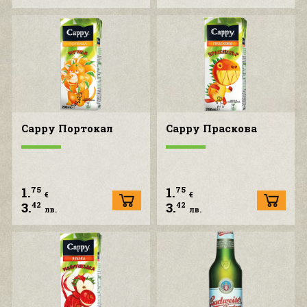
Cappy Портокал
Cappy Праскова
1.
1.
75
75
€
€
3.
3.
42
42
лв.
лв.