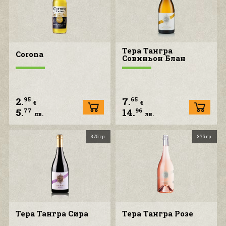
Тера Тангра
Corona
Совиньон Блан
2.
7.
95
65
€
€
5.
14.
77
96
лв.
лв.
375 гр.
375 гр.
Тера Тангра Сира
Тера Тангра Розе