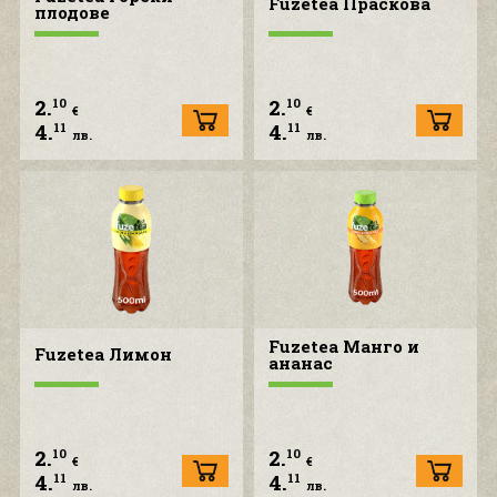
Fuzetea Праскова
плодове
2.
2.
10
10
€
€
4.
4.
11
11
лв.
лв.
Fuzetea Манго и
Fuzetea Лимон
ананас
2.
2.
10
10
€
€
4.
4.
11
11
лв.
лв.