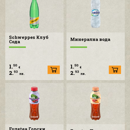
Schweppes Клуб
Минерална вода
Сода
1.
1.
50
50
€
€
2.
2.
93
93
лв.
лв.
Fuzetea Горски