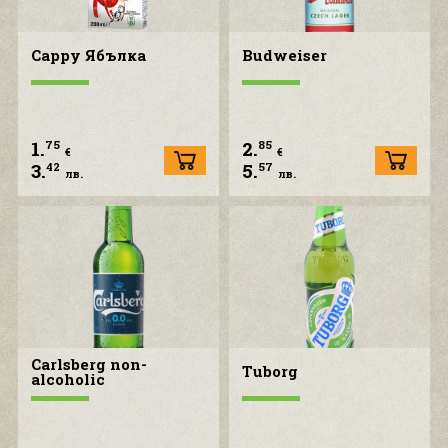
Cappy Ябълка
Budweiser
1.
2.
75
85
€
€
3.
5.
42
57
лв.
лв.
Carlsberg non-
Tuborg
alcoholic