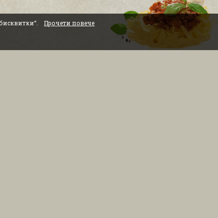
„бисквитки“.
Прочети повече
0883 334 554
РАБОТНО ВРЕМЕ
Brunchbox: бул. 'Никола Й.
Вапцаров' 6
Всеки ден: от 09:00 до 01:30 сутринта
ички права запазени © 2021 ДЕЛИВЪРИ БГ ООД.