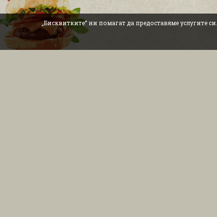
„Бисквитките“ ни помагат да предоставяме услугите си
ИНФОРМАЦИЯ
Условия за ползване
Бисквитки и политика
И
ЗА КЛИЕНТА
Контакт с нас
Примаме
разплащания