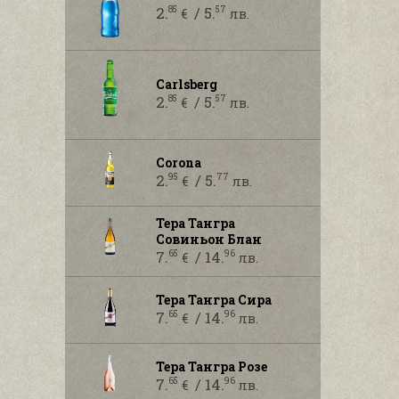
2.
/ 5.
85
57
€
лв.
Carlsberg
2.
/ 5.
85
57
€
лв.
Corona
2.
/ 5.
95
77
€
лв.
Тера Тангра
Совиньон Блан
7.
/ 14.
65
96
€
лв.
Тера Тангра Сира
7.
/ 14.
65
96
€
лв.
Тера Тангра Розе
7.
/ 14.
65
96
€
лв.