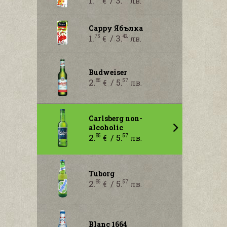
1.
/ 3.
€
лв.
Cappy Ябълка
1.
/ 3.
75
42
€
лв.
Budweiser
2.
/ 5.
85
57
€
лв.
Carlsberg non-
alcoholic
2.
/ 5.
85
57
€
лв.
Tuborg
2.
/ 5.
85
57
€
лв.
Blanc 1664