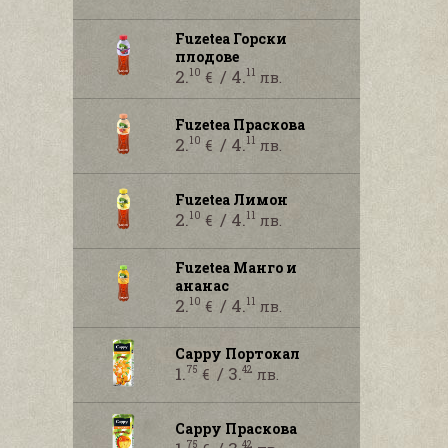
Fuzetea Горски
плодове
2.
/ 4.
10
11
€
лв.
Fuzetea Праскова
2.
/ 4.
10
11
€
лв.
Fuzetea Лимон
2.
/ 4.
10
11
€
лв.
Fuzetea Манго и
ананас
2.
/ 4.
10
11
€
лв.
Cappy Портокал
1.
/ 3.
75
42
€
лв.
Cappy Праскова
75
42