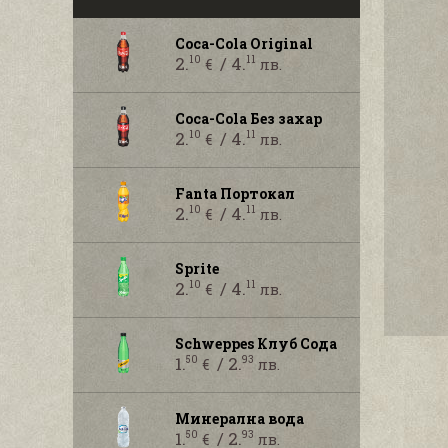
Coca-Cola Original
2.
/ 4.
10
11
€
лв.
Coca-Cola Без захар
2.
/ 4.
10
11
€
лв.
Fanta Портокал
2.
/ 4.
10
11
€
лв.
Sprite
2.
/ 4.
10
11
€
лв.
Schweppes Клуб Сода
1.
/ 2.
50
93
€
лв.
Минерална вода
1.
/ 2.
50
93
€
лв.