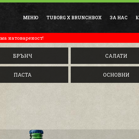
МЕНЮ
TUBORG X BRUNCHBOX
ЗА НАС
К
ма натовареност!
БРЪНЧ
САЛАТИ
ПАСТА
ОСНОВНИ