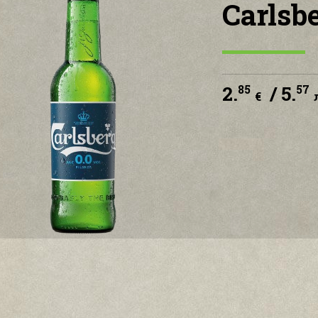
Carlsb
2.
/ 5.
85
57
€