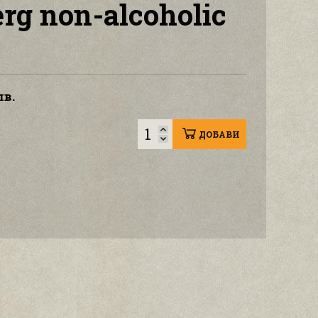
erg non-alcoholic
лв.
ДОБАВИ