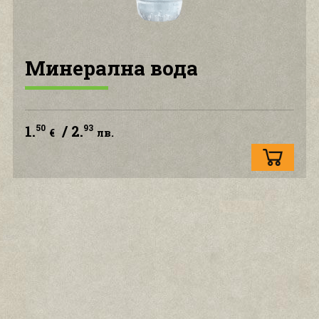
КОНТАКТ С НАС
Минерална вода
1.
/ 2.
50
93
€
лв.