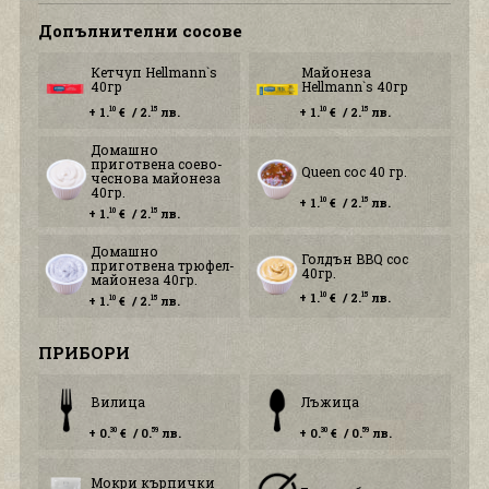
Допълнителни сосове
Кетчуп Hellmann`s
Майонеза
40гр
Hellmann`s 40гр
+ 1.
€ / 2.
лв.
+ 1.
€ / 2.
лв.
10
15
10
15
Домашно
приготвена соево-
Queen сос 40 гр.
чеснова майонеза
40гр.
+ 1.
€ / 2.
лв.
10
15
+ 1.
€ / 2.
лв.
10
15
Домашно
Голдън BBQ сос
приготвена трюфел-
40гр.
майонеза 40гр.
+ 1.
€ / 2.
лв.
10
15
+ 1.
€ / 2.
лв.
10
15
ПРИБОРИ
Вилица
Лъжица
+ 0.
€ / 0.
лв.
+ 0.
€ / 0.
лв.
30
59
30
59
Мокри кърпички