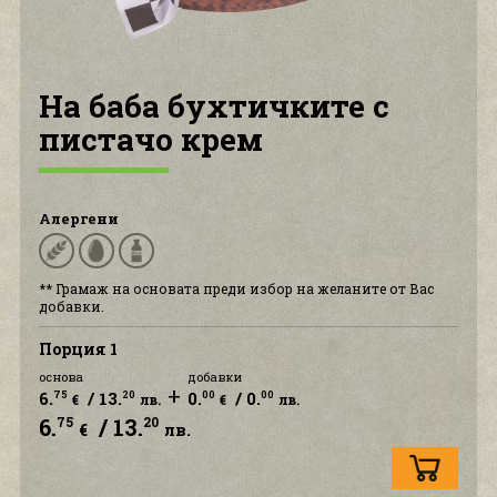
КОНТАКТ С НАС
На баба бухтичките с
пистачо крем
Алергени
** Грамаж на основата преди избор на желаните от Вас
добавки.
Порция 1
основа
добавки
+
6.
/ 13.
0.
/ 0.
75
20
00
00
€
лв.
€
лв.
6.
/ 13.
75
20
€
лв.