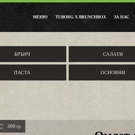
МЕНЮ
TUBORG X BRUNCHBOX
ЗА НАС
БРЪНЧ
САЛАТИ
ПАСТА
ОСНОВНИ
тно
300
гр.
во: