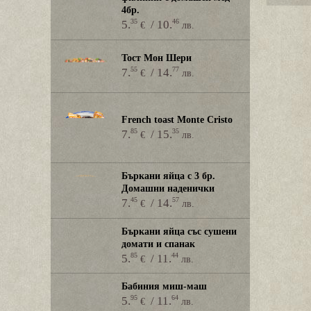
4бр.
35
46
5.
/ 10.
€
лв.
Тост Мон Шери
55
77
7.
/ 14.
€
лв.
French toast Monte Cristo
85
35
7.
/ 15.
€
лв.
Бъркани яйца с 3 бр.
Домашни наденички
45
57
7.
/ 14.
€
лв.
Бъркани яйца със сушени
домати и спанак
85
44
5.
/ 11.
€
лв.
Бабиния миш-маш
95
64
5.
/ 11.
€
лв.