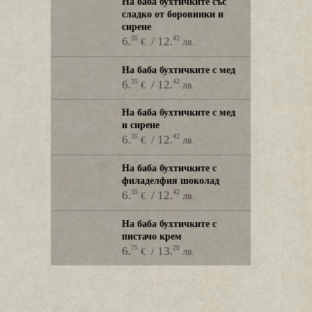
На баба бухтичките със
сладко от боровинки и
сирене
35
42
6.
/ 12.
€
лв.
На баба бухтичките с мед
35
42
6.
/ 12.
€
лв.
На баба бухтичките с мед
и сирене
35
42
6.
/ 12.
€
лв.
На баба бухтичките с
филаделфия шоколад
35
42
6.
/ 12.
€
лв.
На баба бухтичките с
пистачо крем
75
20
6.
/ 13.
€
лв.