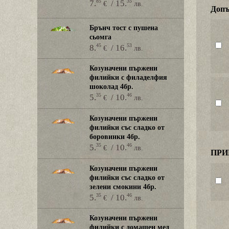
85
35
7.
/ 15.
€
лв.
Допъ
Брънч тост с пушена
сьомга
45
53
8.
/ 16.
€
лв.
Козуначени пържени
филийки с филаделфия
шоколад 4бр.
35
46
5.
/ 10.
€
лв.
Козуначени пържени
филийки със сладко от
боровинки 4бр.
35
46
5.
/ 10.
€
лв.
ПРИ
Козуначени пържени
филийки със сладко от
зелени смокини 4бр.
35
46
5.
/ 10.
€
лв.
Козуначени пържени
филийки с домашен мед