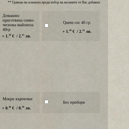
** Грамаж на основата преди избор на желаните от Вас добавки
Домашно
приготвена соево-
Queen сос 40 гр.
чеснова майонеза
40гр.
10
15
+ 1.
€ / 2.
лв.
10
15
+ 1.
€ / 2.
лв.
Мокри кърпички
Без прибори
30
59
+ 0.
€ / 0.
лв.