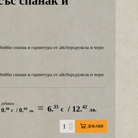
със спанак и
бейби спанак и гарнитура от айсберг,рукола и чери
бейби спанак и гарнитура от айсберг,рукола и чери
добавки
=
35
42
6.
/ 12.
00
00
0.
/ 0.
€
лв.
€
лв.
ДОБАВИ