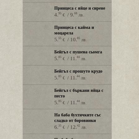
Принцеса с яйце и сирене
95
68
4.
/ 9.
€
лв.
Принцеса с кайма и
моцарела
55
85
5.
/ 10.
€
лв.
Бейгъл с пушена сьомга
85
44
5.
/ 11.
€
лв.
Бейгъл с прошуто крудо
85
44
5.
/ 11.
€
лв.
Бейгъл с бъркани яйца с
песто
85
44
5.
/ 11.
€
лв.
На баба бухтичките със
сладко от боровинки
35
42
6.
/ 12.
€
лв.