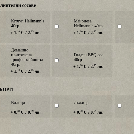
лнителни сосове
Кетчуп Hellmann`s
Майонеза
40гр
Hellmann`s 40гр
10
15
10
15
+ 1.
€ / 2.
лв.
+ 1.
€ / 2.
лв.
Домашно
приготвена
Голдън BBQ сос
трюфел-майонеза
40гр.
40гр.
10
15
+ 1.
€ / 2.
лв.
10
15
+ 1.
€ / 2.
лв.
БОРИ
Вилица
Лъжица
30
59
30
59
+ 0.
€ / 0.
лв.
+ 0.
€ / 0.
лв.