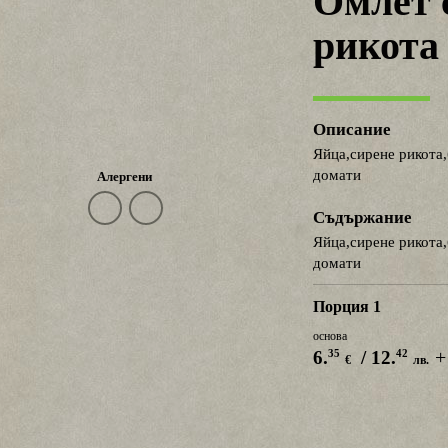
Омлет 
рикота
Описание
Яйца,сирене рикота,
домати
Алергени
Съдържание
Яйца,сирене рикота,
домати
Порция 1
основа
+
35
42
6.
/ 12.
€
лв.