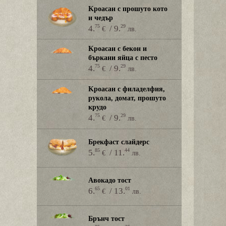
Kроасан с прошуто кото
и чедър
75
29
4.
/ 9.
€
лв.
Kроасан с бекон и
бъркани яйца с песто
75
29
4.
/ 9.
€
лв.
Kроасан с филаделфия,
рукола, домат, прошуто
крудо
75
29
4.
/ 9.
€
лв.
Брекфаст слайдерс
85
44
5.
/ 11.
€
лв.
Авокадо тост
65
01
6.
/ 13.
€
лв.
Брънч тост