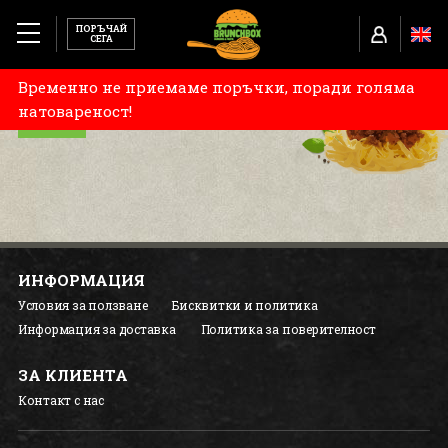
ПОРЪЧАЙ
СЕГА
Временно не приемаме поръчки, поради голяма
МЕНЮ
МЕНЮ
натовареност!
TUBORG X BRUNCHBOX
ЗА НАС
КАРИЕРИ
ИНФОРМАЦИЯ
УСЛОВИЯ ЗА ПОЛЗВАНЕ
Условия за ползване
Бисквитки и политика
Информация за доставка
Политика за поверителност
БИСКВИТКИ И ПОЛИТИКА
ЗА КЛИЕНТА
ИНФОРМАЦИЯ ЗА ДОСТАВКА
Контакт с нас
ПОЛИТИКА ЗА ПОВЕРИТЕЛНОСТ