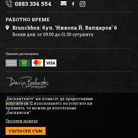
0883 334 554
КОНТАКТ С НАС
РАБОТНО ВРЕМЕ
Brunchbox: бул. 'Никола Й. Вапцаров' 6
Всеки ден: от 09:00 до 01:30 сутринта
Примаме разплащания
Всички права запазени © 2021 ДЕЛИВЪРИ БГ ООД.
„Бисквитките“ ни помагат да предоставяме
услугите си. С използването на услугите ни
приемате, че можем да използваме
„бисквитки“.
Прочети повече
СЪГЛАСЕН СЪМ